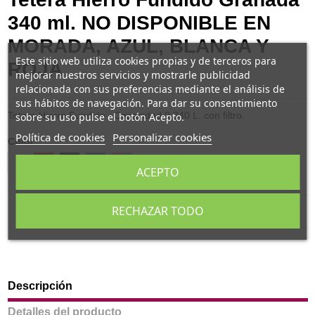
340 ml. NO DISPONIBLE EN
MORADA, AZUL, BLANCA Y
Este sitio web utiliza cookies propias y de terceros para
ROJA
mejorar nuestros servicios y mostrarle publicidad
relacionada con sus preferencias mediante el análisis de
sus hábitos de navegación. Para dar su consentimiento
Tetera Hierro Fundido . Capacidad 0,340 L. con filtro.
sobre su uso pulse el botón Acepto.
Política de cookies
Personalizar cookies
Color
Blanco
Rojo
Negro
Azul
Morada
ACEPTO
RECHAZAR TODO
Descripción
Detalles del producto