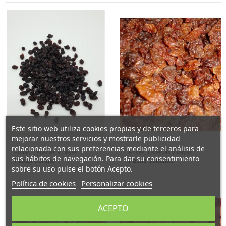
Este sitio web utiliza cookies propias y de terceros para
mejorar nuestros servicios y mostrarle publicidad
relacionada con sus preferencias mediante el análisis de
Frutas, Especias y Bayas
Frutas, Especias y Bayas
sus hábitos de navegación. Para dar su consentimiento
Pasas Corinto
Pasas Sultanas
sobre su uso pulse el botón Acepto.
Política de cookies
Personalizar cookies
ACEPTO