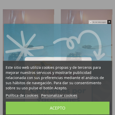
Do not show again.
Este sitio web utiliza cookies propias y de terceros para
mejorar nuestros servicios y mostrarle publicidad
relacionada con sus preferencias mediante el análisis de
Bolsas
Accessorios
Bolsa Transparente 50 GR
Bolsa Transparente 250 GR
sus hábitos de navegación. Para dar su consentimiento
sobre su uso pulse el botón Acepto.
Política de cookies
Personalizar cookies
ACEPTO