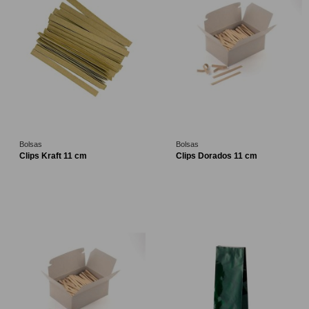
Bolsas
Bolsas
Clips Kraft 11 cm
Clips Dorados 11 cm