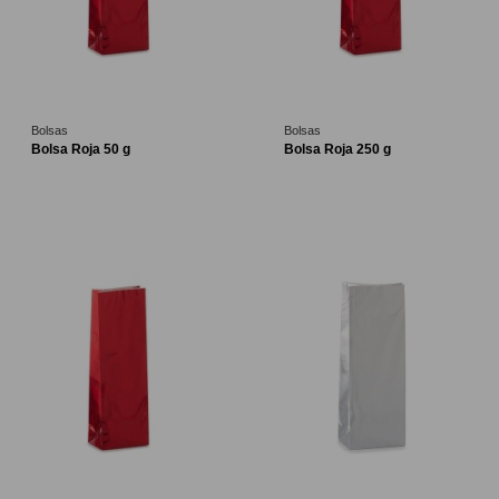
Bolsas
Bolsas
Bolsa Roja 50 g
Bolsa Roja 250 g