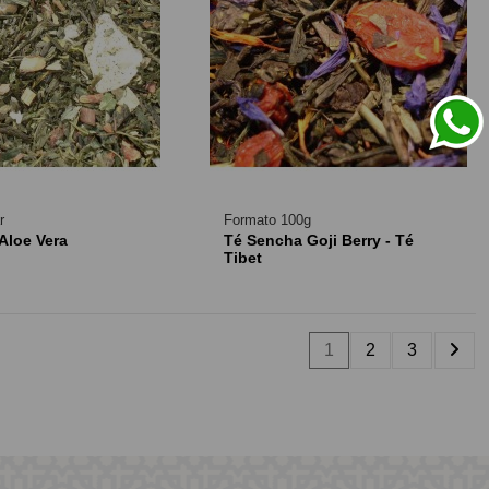
r
Formato 100g
Aloe Vera
Té Sencha Goji Berry - Té
Tibet
1
2
3