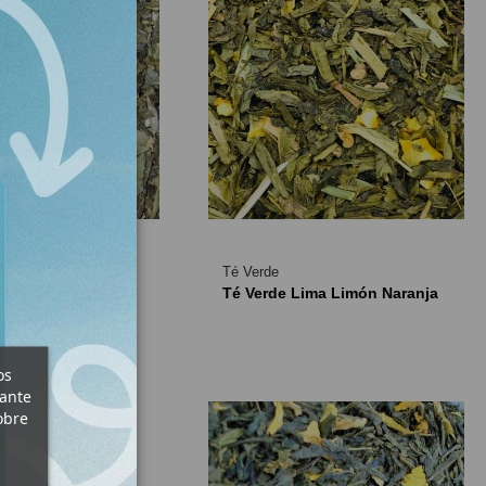
r
Té Verde
lim Tea
Té Verde Lima Limón Naranja
os
iante
obre