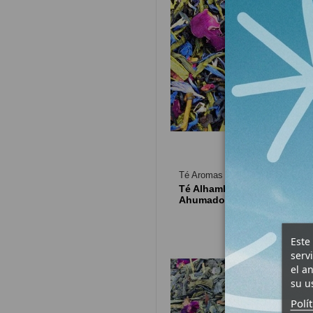
Té Aromas de Al Andalus
Té Alhambra Imperial
Ahumado
Este
serv
el a
su u
Polí