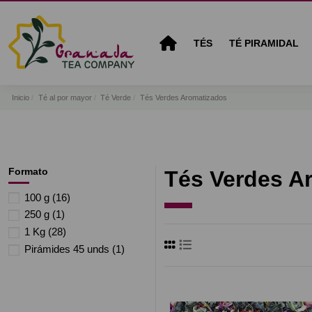
TÉS
TÉ PIRAMIDAL
Inicio
Té al por mayor
Té Verde
Tés Verdes Aromatizados
Formato
Tés Verdes A
100 g
(16)
250 g
(1)
1 Kg
(28)
Pirámides 45 unds
(1)