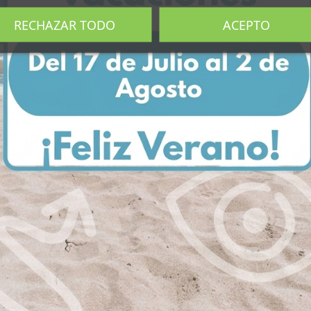
RECHAZAR TODO
ACEPTO
Mezclas Especiadas
Té Verde
Té Verde Navidad
Té verde Z