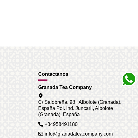
Contactanos
Granada Tea Company
C/ Salobreña, 98 , Albolote (Granada),
España Pol. Ind. Juncaril, Albolote
(Granada), España
+34958491180
info@granadateacompany.com