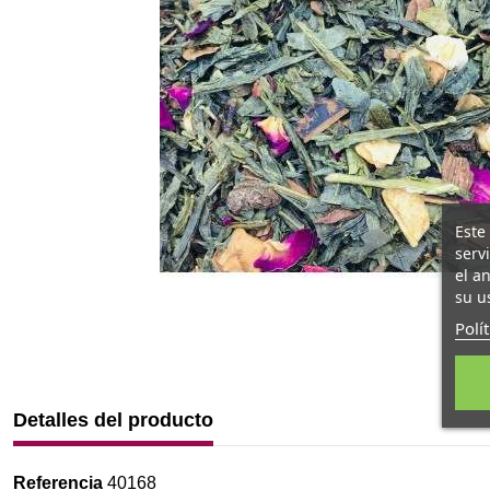
Este
serv
el a
su u
Polí
Detalles del producto
Referencia
40168