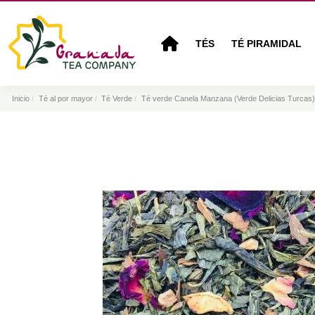
TÉS
TÉ PIRAMIDAL
Inicio
Té al por mayor
Té Verde
Té verde Canela Manzana (Verde Delicias Turcas)