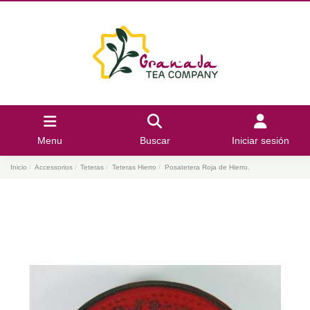
Menu
Buscar
Iniciar sesión
Inicio
Accessorios
Teteras
Teteras Hierro
Posatetera Roja de Hierro.