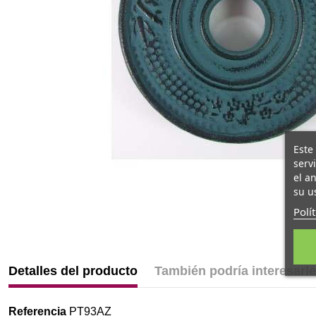
Este
serv
el a
su u
Polí
Detalles del producto
También podría interesarle
Referencia
PT93AZ