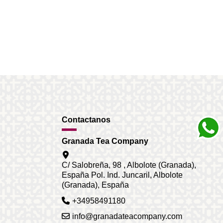
Contactanos
Granada Tea Company
C/ Salobreña, 98 , Albolote (Granada),
España Pol. Ind. Juncaril, Albolote
(Granada), España
+34958491180
info@granadateacompany.com