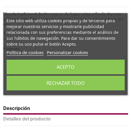
Mezcla tradicional de tés negros de hojas rotas a fin de dar una
bebida fuerte. Especialmente concebida para la primera hora del
Este sitio web utiliza cookies propias y de terceros para
día.
mejorar nuestros servicios y mostrarle publicidad
relacionada con sus preferencias mediante el análisis de
Este producto también se encuentra en formato pirámides, 45
sus hábitos de navegación. Para dar su consentimiento
unidades.
sobre su uso pulse el botón Acepto.
Formato
Política de cookies
Personalizar cookies
ACEPTO
RECHAZAR TODO
Descripción
Detalles del producto