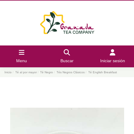
Menu
Buscar
Iniciar sesión
Inicio
Té al por mayor
Té Negro
Tés Negros Clásicos
Té English Breakfast