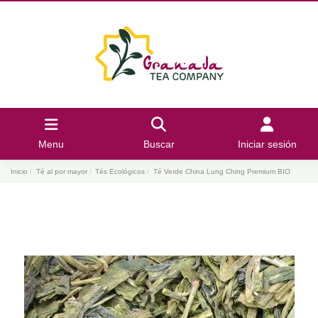
Menu
Buscar
Iniciar sesión
Inicio
Té al por mayor
Tés Ecológicos
Té Verde China Lung Ching Premium BIO