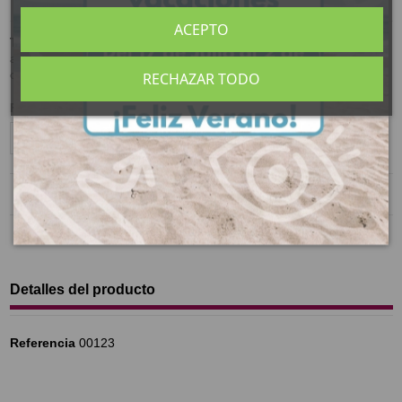
ACEPTO
Té negro de origen Chino
, da un líquido ligerísimamente
achocolatado, con un aroma que recuerda al perfume de la
orquídea.
RECHAZAR TODO
Formato
Detalles del producto
Referencia
00123