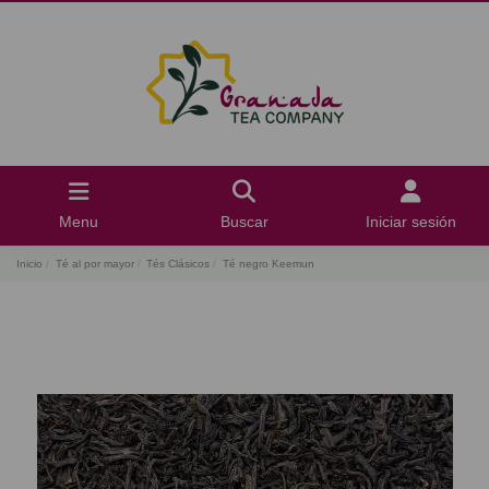
Menu
Buscar
Iniciar sesión
Inicio
Té al por mayor
Tés Clásicos
Té negro Keemun