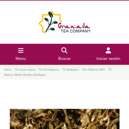
Menu
Buscar
Iniciar sesión
Inicio
Té al por mayor
Tés Ecológicos
Té Biológico
Tés Clásicos BIO
Té
Blanco White Monkey Biológico