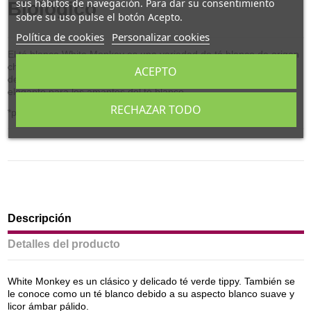
sus hábitos de navegación. Para dar su consentimiento
Biológico
sobre su uso pulse el botón Acepto.
Política de cookies
Personalizar cookies
El té blanco White Monkey es una variedad de té blanco de origen
chino, conocido por su apariencia distintiva y su sabor suave y
ACEPTO
delicado. Es apreciado por su frescura y se considera una opción
elegante para los amantes del té blanco.
RECHAZAR TODO
*procedente de cultivo ecológico
Descripción
Detalles del producto
White Monkey es un clásico y delicado té verde tippy. También se
le conoce como un té blanco debido a su aspecto blanco suave y
licor ámbar pálido.