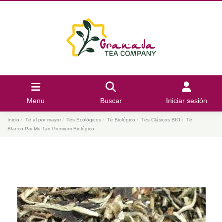
Menu
Buscar
Iniciar sesión
Inicio
Té al por mayor
Tés Ecológicos
Té Biológico
Tés Clásicos BIO
Té
Blanco Pai Mu Tan Premium Biológico