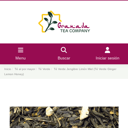
Menu
Buscar
Iniciar sesión
Inicio
Té al por mayor
Té Verde
Té Verde Jengibre Limón Miel (Té Verde Ginger
Lemon Honey)