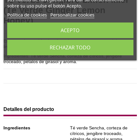
sobre su uso pulse el botón Acepto.
(Té Verde Ginger Lemon
Política de cookies
Personalizar cookies
Honey)
ACEPTO
Esta mezcla, combina jengibre picante con un aroma cítrico a
RECHAZAR TODO
limón natural con miel.
Ingredientes: Té verde Sencha, corteza de cítricos, jengibre
troceado, pétalos de girasol y aroma.
Detalles del producto
Ingredientes
Té verde Sencha, corteza de
cítricos, jengibre troceado,
pétalos de girasol y aroma