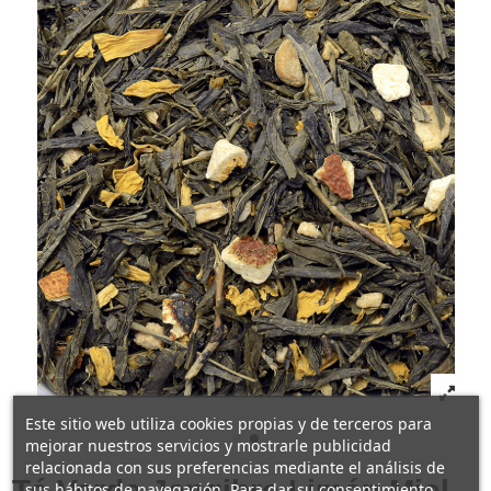
Este sitio web utiliza cookies propias y de terceros para
mejorar nuestros servicios y mostrarle publicidad
relacionada con sus preferencias mediante el análisis de
Té Verde Jengibre Limón Miel
sus hábitos de navegación. Para dar su consentimiento