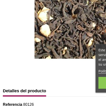
Este
serv
el a
su u
Polí
Detalles del producto
Referencia
80126