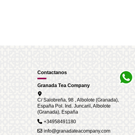
Contactanos
Granada Tea Company
C/ Salobreña, 98 , Albolote (Granada),
España Pol. Ind. Juncaril, Albolote
(Granada), España
+34958491180
info@granadateacompany.com