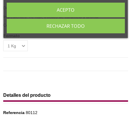
Dulce aroma cremoso del caramelo toffe.
ACEPTO
Ingredientes: Té rojo, trocitos de caramelo y aroma
Contiene leche, trigo y derivados
RECHAZAR TODO
Formato
Detalles del producto
Referencia
80112