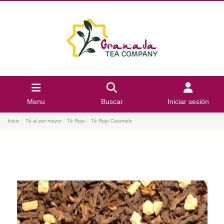
Menu
Buscar
Iniciar sesión
Inicio
Té al por mayor
Té Rojo
Té Rojo Caramelo