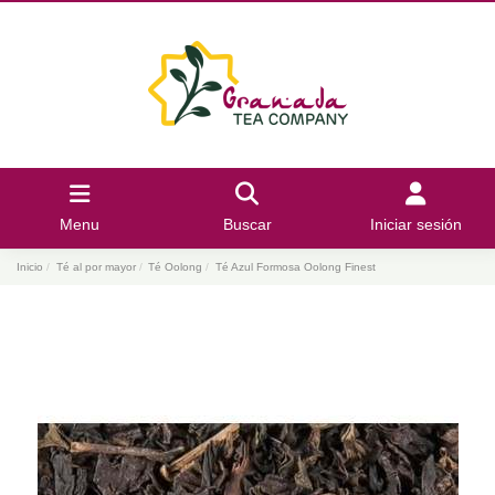
Menu
Buscar
Iniciar sesión
Inicio
Té al por mayor
Té Oolong
Té Azul Formosa Oolong Finest