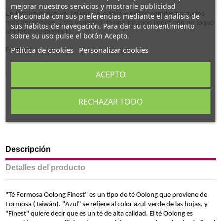
mejorar nuestros servicios y mostrarle publicidad
En las montañas de Taiwán se cultivan los tés semifermentados
relacionada con sus preferencias mediante el análisis de
mas apreciados. Esta variedad da una infusión ligera con un toque
sus hábitos de navegación. Para dar su consentimiento
afrutado y especiado.
sobre su uso pulse el botón Acepto.
Política de cookies
Personalizar cookies
Formato
ACEPTO
RECHAZAR TODO
Descripción
Detalles del producto
"Té Formosa Oolong Finest" es un tipo de té Oolong que proviene de
Formosa (Taiwán). "Azul" se refiere al color azul-verde de las hojas, y
"Finest" quiere decir que es un té de alta calidad. El té Oolong es