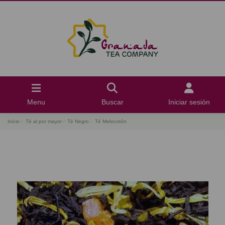
Menu
Buscar
Iniciar sesión
Inicio
Té al por mayor
Té Negro
Té Melocotón