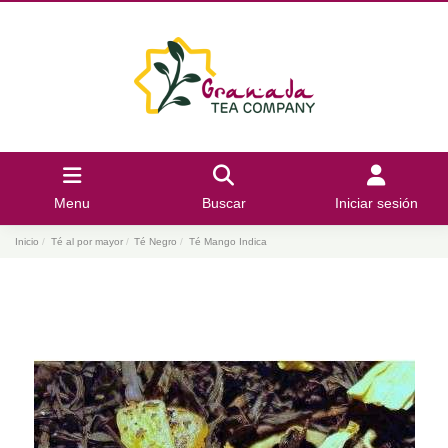
Menu
Buscar
Iniciar sesión
Inicio
Té al por mayor
Té Negro
Té Mango Indica