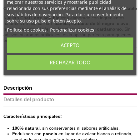
mejorar nuestros servicios y mostrarle publicidad
relacionada con sus preferencias mediante el análisis de
Chai Latte Soluble 100% Natural – Sabor auténtico y saludable
sus hábitos de navegación. Para dar su consentimiento
Nuestro
Chai Latte soluble
está elaborado con ingredientes
sobre su uso pulse el botón Acepto.
naturales de alta calidad:
panela, extracto de té negro, clavo,
nuez moscada, pimienta, jengibre, canela y cardamomo
. Sin
Política de cookies
Personalizar cookies
aditivos ni aromas artificiales, es la opción perfecta para quienes
buscan un sabor auténtico y puro.
ACEPTO
RECHAZAR TODO
Descripción
Detalles del producto
Características principales:
100% natural
, sin conservantes ni sabores artificiales.
Endulzado con
panela
en lugar de azúcar blanca o refinada,
aportando un sabor más intenso y nutritivo.