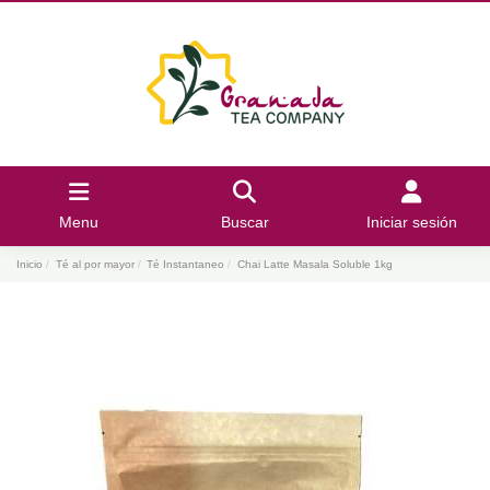
Menu
Buscar
Iniciar sesión
Inicio
Té al por mayor
Té Instantaneo
Chai Latte Masala Soluble 1kg