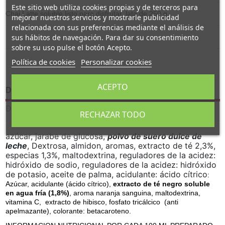
Este sitio web utiliza cookies propias y de terceros para
Chai Latte soluble listo para disfrutar, lata de 250 g.
mejorar nuestros servicios y mostrarle publicidad
relacionada con sus preferencias mediante el análisis de
sus hábitos de navegación. Para dar su consentimiento
sobre su uso pulse el botón Acepto.
Política de cookies
Personalizar cookies
ACEPTO
Descripción
Detalles del producto
RECHAZAR TODO
azúcar, jarabe de glucosa,
polvo de suero dulce de
leche
, Dextrosa, almidon, aromas, extracto de té 2,3%,
especias 1,3%, maltodextrina, reguladores de la acidez:
hidróxido de sodio, reguladores de la acidez: hidróxido
de potasio, aceite de palma, acidulante: ácido cítrico
:
Azúcar, acidulante (ácido cítrico),
extracto de té negro soluble
en agua fría (1,8%)
, aroma naranja sanguina, maltodextrina,
vitamina C, extracto de hibisco, fosfato tricálcico (anti
apelmazante), colorante: betacaroteno.