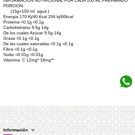
INFORMACION NUTRICIONAL POR CADA 100 ML PREPARADO
PORCION
(15g+150 ml agua )
Energía 170 Kj/40 Kcal 256 kj/60kcal
Proteìna <0.1g <0.1g
Carbohidratos 9.5g 14g
De los cuales Azúcar 9.5g 14g
Grasa <0.1g <0.1g
De las cuales saturadas <0.1g <0.1g
Fibra <0.1g <0.1g
Sodio <0.01g <0.01g
Vitamina C 12mg* 18mg**
Información