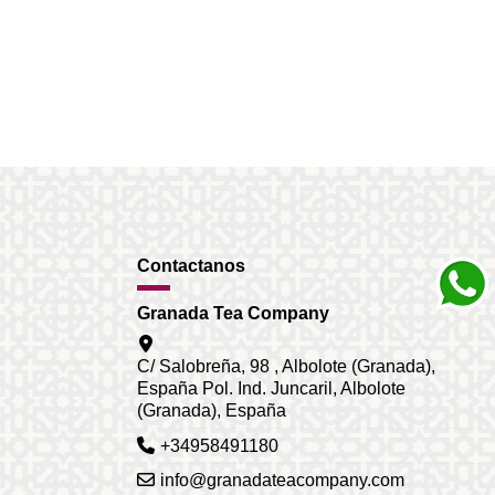
Contactanos
Granada Tea Company
C/ Salobreña, 98 , Albolote (Granada),
España Pol. Ind. Juncaril, Albolote
(Granada), España
+34958491180
info@granadateacompany.com