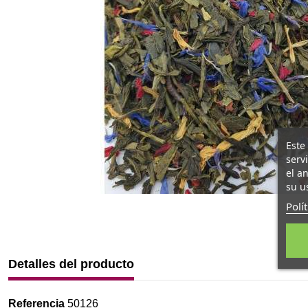
Este
serv
el a
su u
Polí
Detalles del producto
Referencia
50126