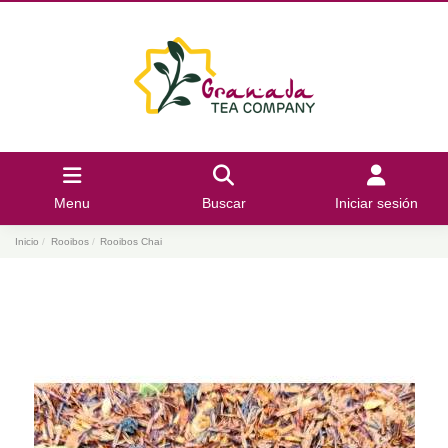
Menu
Buscar
Iniciar sesión
Inicio
Rooibos
Rooibos Chai