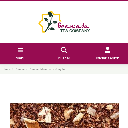
Menu
Buscar
Iniciar sesión
Inicio
Rooibos
Rooibos Mandarina Jengibre