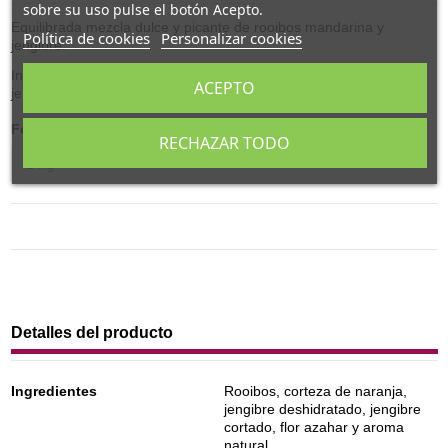
sobre su uso pulse el botón Acepto.
Equilibrada mezcla dulce y picante de rooibos mandarina y
Política de cookies
Personalizar cookies
jengibre.
Ingredientes: Rooibos, corteza de naranja, jengibre deshidratado,
ACEPTO
jengibre cortado, flor azahar y aroma.
Formato
RECHAZAR TODO
Detalles del producto
Ingredientes
Rooibos, corteza de naranja,
jengibre deshidratado, jengibre
cortado, flor azahar y aroma
natural.