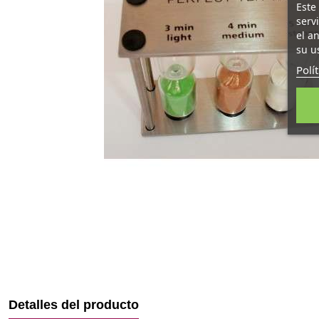
Este
serv
el a
su u
Polí
Detalles del producto