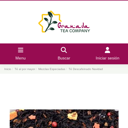
Menu
Buscar
Iniciar sesión
Inicio
Té al por mayor
Mezclas Especiadas
Té Descafeinado Navidad