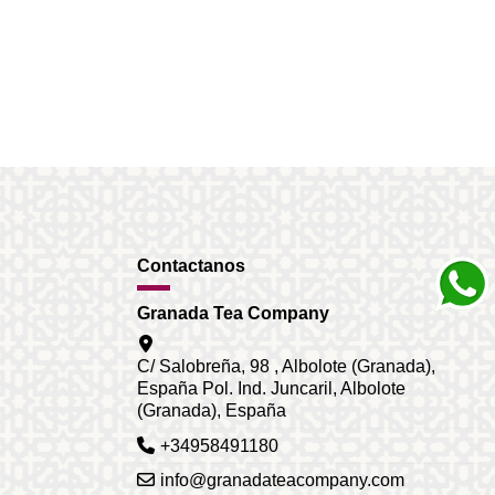
Contactanos
Granada Tea Company
C/ Salobreña, 98 , Albolote (Granada),
España Pol. Ind. Juncaril, Albolote
(Granada), España
+34958491180
info@granadateacompany.com