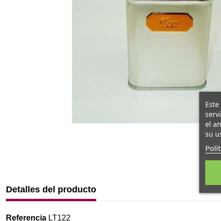
Este
serv
el a
su u
Polí
Detalles del producto
Referencia
LT122