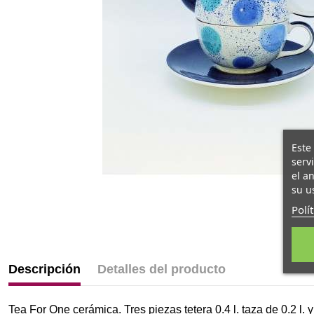
Este
serv
el a
su u
Polí
Descripción
Detalles del producto
Tea For One cerámica. Tres piezas tetera 0.4 l. taza de 0.2 l. 