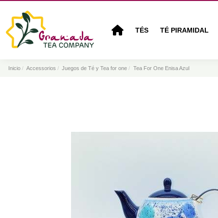
TÉS
TÉ PIRAMIDAL
Inicio
Accessorios
Juegos de Té y Tea for one
Tea For One Enisa Azul