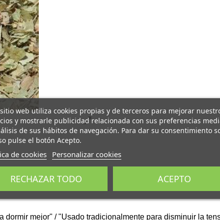
 sitio web utiliza cookies propias y de terceros para mejorar nuestr
icios y mostrarle publicidad relacionada con sus preferencias med
nálisis de sus hábitos de navegación. Para dar su consentimiento s
so pulse el botón Acepto.
tica de cookies
Personalizar cookies
RECHAZAR TODO
ACEPTO
 dormir mejor" / "Usado tradicionalmente para disminuir la tensi