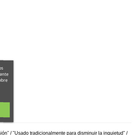
os
iante
obre
ón" / "Usado tradicionalmente para disminuir la inquietud" /