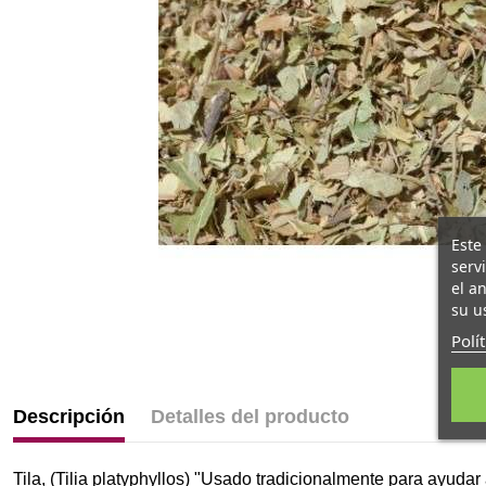
Este
serv
el a
su u
Polí
Descripción
Detalles del producto
Tila, (Tilia
platyphyllos) "Usado tradicionalmente para ayudar a