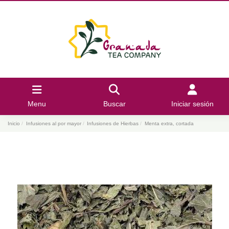
Menu
Buscar
Iniciar sesión
Inicio
Infusiones al por mayor
Infusiones de Hierbas
Menta extra, cortada