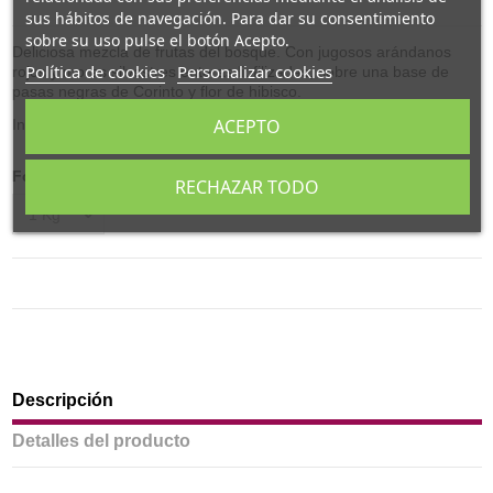
sus hábitos de navegación. Para dar su consentimiento
sobre su uso pulse el botón Acepto.
Deliciosa mezcla de frutas del bosque. Con jugosos arándanos
Política de cookies
Personalizar cookies
rojos y moras silvestres enteras liofilizadas, sobre una base de
pasas negras de Corinto y flor de hibisco.
ACEPTO
Ingredientes: Arándanos, moras, pasas, hibisco y aroma.
Formato
RECHAZAR TODO
Descripción
Detalles del producto