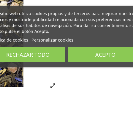
 sitio web utiliza cookies propias y de terceros para mejorar nuestr
icios y mostrarle publicidad relacionada con sus preferencias med
nálisis de sus hábitos de navegación. Para dar su consentimiento s
so pulse el botón Acepto.
tica de cookies
Personalizar cookies
RECHAZAR TODO
ACEPTO