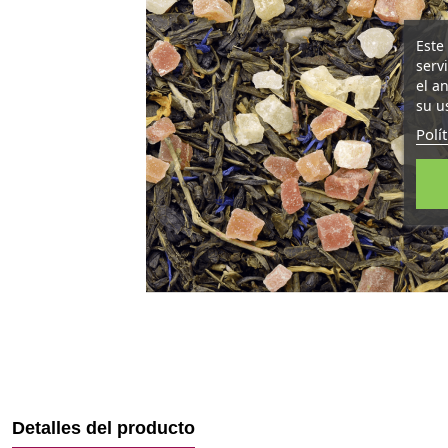
Este
serv
el a
su u
Polí
Detalles del producto