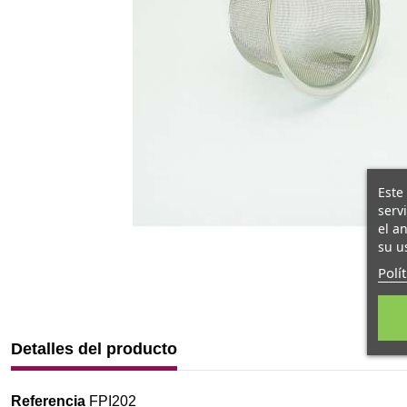
Este
serv
el a
su u
Polí
Detalles del producto
Referencia
FPI202