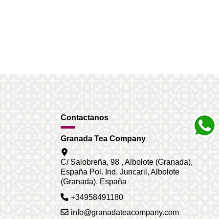
Contactanos
Granada Tea Company
C/ Salobreña, 98 , Albolote (Granada),
España Pol. Ind. Juncaril, Albolote
(Granada), España
+34958491180
info@granadateacompany.com