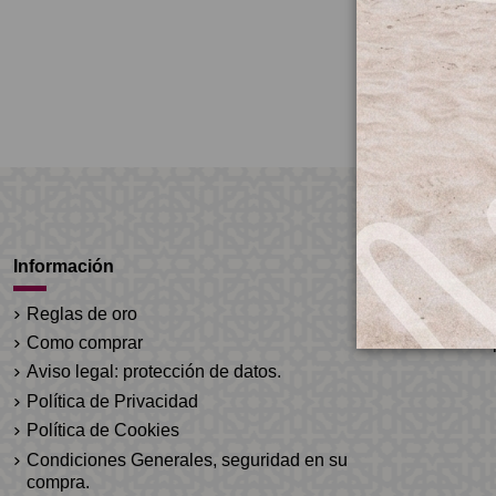
Información
Cuenta
Reglas de oro
Mi cuenta
Como comprar
Historial de
Aviso legal: protección de datos.
Política de Privacidad
Política de Cookies
Condiciones Generales, seguridad en su
compra.