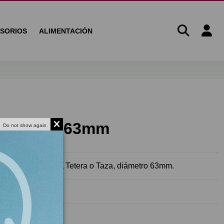
SORIOS
ALIMENTACIÓN
noxidable 63mm
Do not show again.
xidable adaptable a Tetera o Taza, diámetro 63mm.