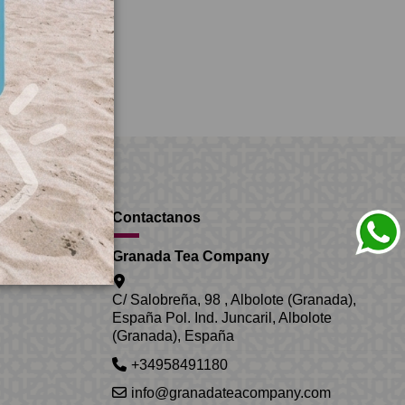
Contactanos
Granada Tea Company
C/ Salobreña, 98 , Albolote (Granada),
España Pol. Ind. Juncaril, Albolote
(Granada), España
+34958491180
info@granadateacompany.com