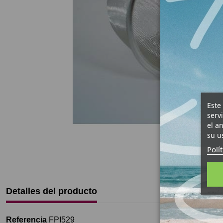
Este
serv
el a
su u
Polí
Detalles del producto
Referencia
FPI529