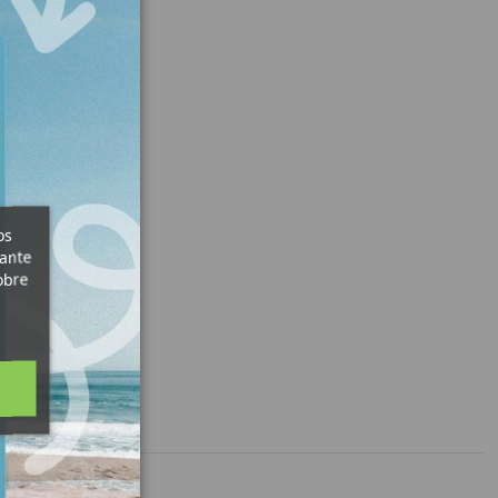
os
iante
obre