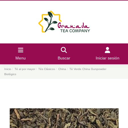
Menu
Buscar
Iniciar sesión
Inicio
Té al por mayor
Tés Clásicos
China
Té Verde China Gunpowder
Biológico