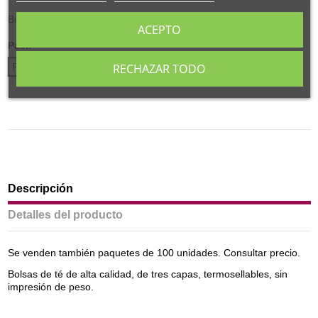
Bolsa verde de 50 gr.
ACEPTO
Pack
Pack 100 uds.
Caja 1000 uds.
RECHAZAR TODO
Descripción
Detalles del producto
Se venden también paquetes de 100 unidades. Consultar precio.
Bolsas de té de alta calidad, de tres capas, termosellables, sin
impresión de peso.