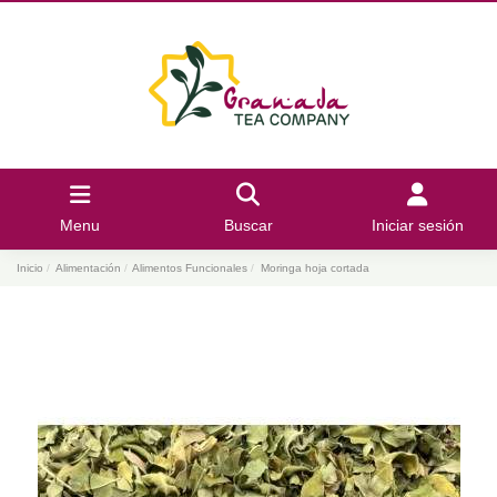
Menu
Buscar
Iniciar sesión
Inicio
Alimentación
Alimentos Funcionales
Moringa hoja cortada