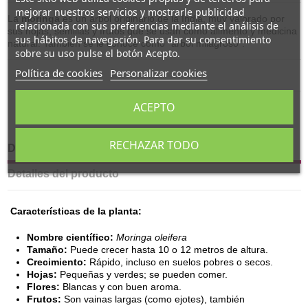
mejorar nuestros servicios y mostrarle publicidad
La
moringa
es un árbol originario de la India, muy valorado por
relacionada con sus preferencias mediante el análisis de
sus hojas, semillas y frutos que se usan como alimento y medicina
sus hábitos de navegación. Para dar su consentimiento
natural. También se le conoce como "árbol milagroso".
sobre su uso pulse el botón Acepto.
Política de cookies
Personalizar cookies
ACEPTO
RECHAZAR TODO
Descripción
Detalles del producto
Características de la planta:
Nombre científico:
Moringa oleifera
Tamaño:
Puede crecer hasta 10 o 12 metros de altura.
Crecimiento:
Rápido, incluso en suelos pobres o secos.
Hojas:
Pequeñas y verdes; se pueden comer.
Flores:
Blancas y con buen aroma.
Frutos:
Son vainas largas (como ejotes), también